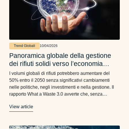
Trend Globali
10/04/2026
Panoramica globale della gestione
dei rifiuti solidi verso l’economia
circolare entro il 2050
I volumi globali di rifiuti potrebbero aumentare del
50% entro il 2050 senza significativi cambiamenti
nelle politiche, negli investimenti e nella gestione. Il
rapporto What a Waste 3.0 avverte che, senza
interventi, i volumi annuali di rifiuti potrebbero
View article
raggiungere i 3,86 miliardi di tonnellate entro il 2050.
L’aumento dei rifiuti rischia di sovraccaricare le
infrastrutture esistenti, compromettere …