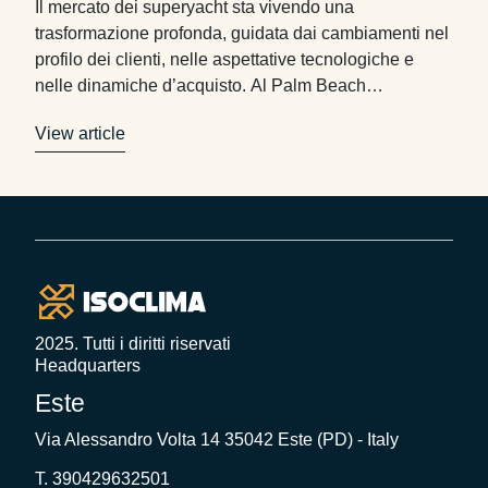
Il mercato dei superyacht sta vivendo una
trasformazione profonda, guidata dai cambiamenti nel
profilo dei clienti, nelle aspettative tecnologiche e
nelle dinamiche d’acquisto. Al Palm Beach
International Boat Show, in corso proprio in questi
View article
giorni, emergono chiaramente queste tendenze, a
partire dai cambiamenti in termini di età degli
acquirenti: l’età media dei proprietari è scesa …
Footer
2025. Tutti i diritti riservati
Headquarters
Este
Via Alessandro Volta 14 35042 Este (PD) - Italy
T. 390429632501