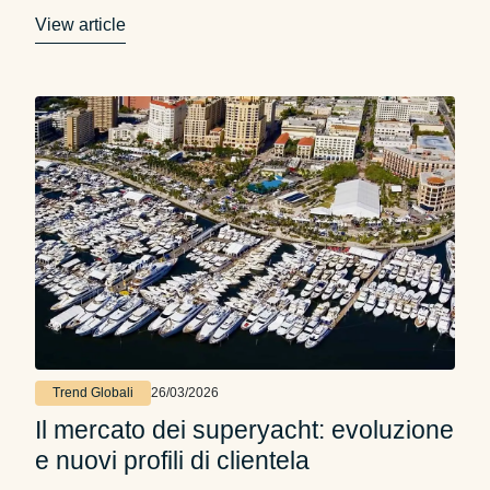
della lunghezza fuori tutto (LOA). Ma un
View article
design widebody rischia di sembrare tozzo? Il
designer degli esterni Filippo Salvetti non è
d’accordo. “Al contrario, è un’opportunità per …
Trend Globali
26/03/2026
Il mercato dei superyacht: evoluzione
e nuovi profili di clientela