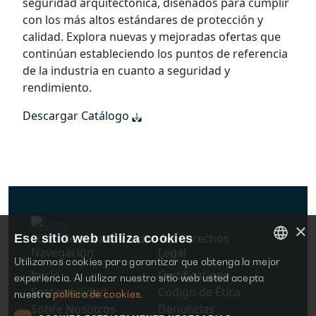
seguridad arquitectónica, diseñados para cumplir
con los más altos estándares de protección y
calidad. Explora nuevas y mejoradas ofertas que
continúan estableciendo los puntos de referencia
de la industria en cuanto a seguridad y
rendimiento.
Descargar Catálogo
Footer
×
2025. Reservados todos los derechos
Ese sitio web utiliza cookies
Navegación
Legal
Utilizamos cookies para garantizar que obtenga la mejor
ENGLISH
Inicio
Certifications
experiencia. Al utilizar nuestro sitio web usted acepta
Sostenibilidad
Código de Ética
nuestra
política de cookies.
ITALIAN
Sobre Nosotros
Denuncias