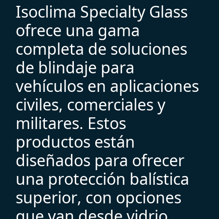
I
s
o
c
l
i
m
a
S
p
e
c
i
a
l
t
y
G
l
a
s
s
o
f
r
e
c
e
u
n
a
g
a
m
a
c
o
m
p
l
e
t
a
d
e
s
o
l
u
c
i
o
n
e
s
d
e
b
l
i
n
d
a
j
e
p
a
r
a
v
e
h
í
c
u
l
o
s
e
n
a
p
l
i
c
a
c
i
o
n
e
s
c
i
v
i
l
e
s
,
c
o
m
e
r
c
i
a
l
e
s
y
m
i
l
i
t
a
r
e
s
.
E
s
t
o
s
p
r
o
d
u
c
t
o
s
e
s
t
á
n
d
i
s
e
ñ
a
d
o
s
p
a
r
a
o
f
r
e
c
e
r
u
n
a
p
r
o
t
e
c
c
i
ó
n
b
a
l
í
s
t
i
c
a
s
u
p
e
r
i
o
r
,
c
o
n
o
p
c
i
o
n
e
s
q
u
e
v
a
n
d
e
s
d
e
v
i
d
r
i
o