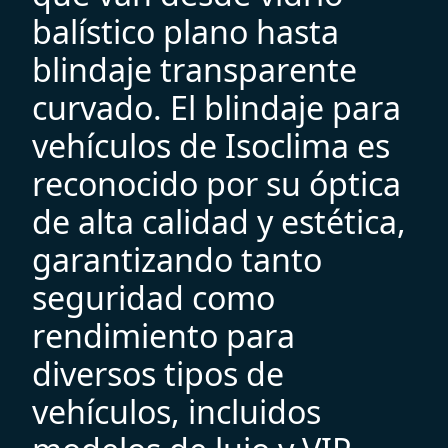
b
a
l
í
s
t
i
c
o
p
l
a
n
o
h
a
s
t
a
b
l
i
n
d
a
j
e
t
r
a
n
s
p
a
r
e
n
t
e
c
u
r
v
a
d
o
.
E
l
b
l
i
n
d
a
j
e
p
a
r
a
v
e
h
í
c
u
l
o
s
d
e
I
s
o
c
l
i
m
a
e
s
r
e
c
o
n
o
c
i
d
o
p
o
r
s
u
ó
p
t
i
c
a
d
e
a
l
t
a
c
a
l
i
d
a
d
y
e
s
t
é
t
i
c
a
,
g
a
r
a
n
t
i
z
a
n
d
o
t
a
n
t
o
s
e
g
u
r
i
d
a
d
c
o
m
o
r
e
n
d
i
m
i
e
n
t
o
p
a
r
a
d
i
v
e
r
s
o
s
t
i
p
o
s
d
e
v
e
h
í
c
u
l
o
s
,
i
n
c
l
u
i
d
o
s