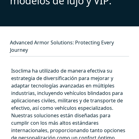
m
o
d
e
l
o
s
d
e
l
u
j
o
y
V
I
P
.
Advanced Armor Solutions: Protecting Every
Journey
Isoclima ha utilizado de manera efectiva su
estrategia de diversificación para mejorar y
adaptar tecnologías avanzadas en múltiples
industrias, incluyendo vehículos blindados para
aplicaciones civiles, militares y de transporte de
efectivo, así como vehículos especializados.
Nuestras soluciones están diseñadas para
cumplir con los más altos estándares
internacionales, proporcionando tanto opciones
de personalización como un confort óptimo.