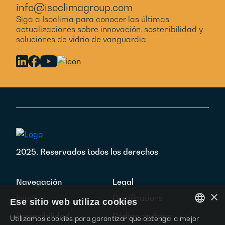
info@isoclimagroup.com
Siga a Isoclima para conocer las últimas
actualizaciones sobre innovación, sostenibilidad y
soluciones de vidrio de vanguardia.
Footer
2025. Reservados todos los derechos
Navegación
Legal
×
Inicio
Certifications
Ese sitio web utiliza cookies
Sostenibilidad
Código de Ética
Utilizamos cookies para garantizar que obtenga la mejor
ENGLISH