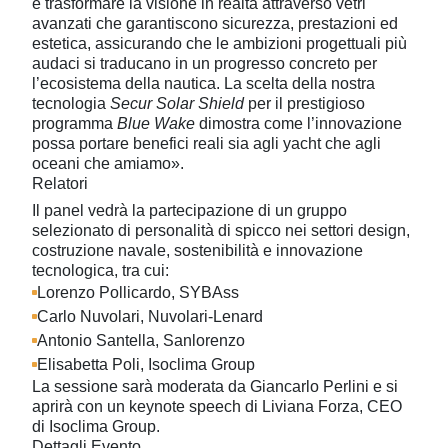
è trasformare la visione in realtà attraverso vetri
avanzati che garantiscono sicurezza, prestazioni ed
estetica, assicurando che le ambizioni progettuali più
audaci si traducano in un progresso concreto per
l’ecosistema della nautica. La scelta della nostra
tecnologia
Secur Solar Shield
per il prestigioso
programma
Blue Wake
dimostra come l’innovazione
possa portare benefici reali sia agli yacht che agli
oceani che amiamo».
Relatori
Il panel vedrà la partecipazione di un gruppo
selezionato di personalità di spicco nei settori design,
costruzione navale, sostenibilità e innovazione
tecnologica, tra cui:
Lorenzo Pollicardo, SYBAss
Carlo Nuvolari, Nuvolari-Lenard
Antonio Santella, Sanlorenzo
Elisabetta Poli, Isoclima Group
La sessione sarà moderata da
Giancarlo Perlini
e si
aprirà con un keynote speech di
Liviana Forza, CEO
di Isoclima Group
.
Dettagli Evento