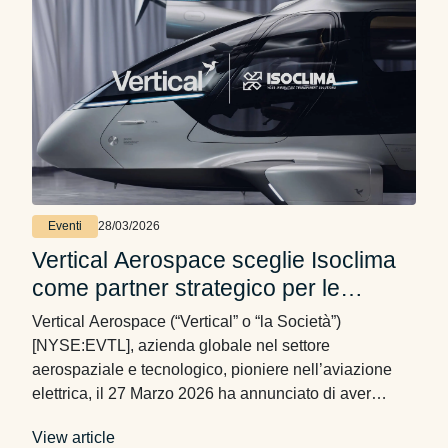
Eventi
28/03/2026
Vertical Aerospace sceglie Isoclima
come partner strategico per le
soluzioni trasparenti del Valo
Vertical Aerospace (“Vertical” o “la Società”)
[NYSE:EVTL], azienda globale nel settore
aerospaziale e tecnologico, pioniere nell’aviazione
elettrica, il 27 Marzo 2026 ha annunciato di aver
scelto Isoclima S.p.A., leader mondiale nelle soluzioni
View article
trasparenti ad alte prestazioni, come fornitore