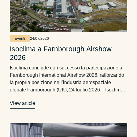
Eventi
24/07/2026
Isoclima a Farnborough Airshow
2026
Isoclima conclude con successo la partecipazione al
Farnborough International Airshow 2026, rafforzando
la propria posizione nell’industria aerospaziale
globale Farnborough (UK), 24 luglio 2026 – Isoclima
Group ha concluso con successo la propria
View article
partecipazione al Farnborough International Airshow
2026, uno degli eventi più importanti al mondo per
l’industria aerospaziale, dove l’azienda ha incontrato
clienti, costruttori aeronautici, …