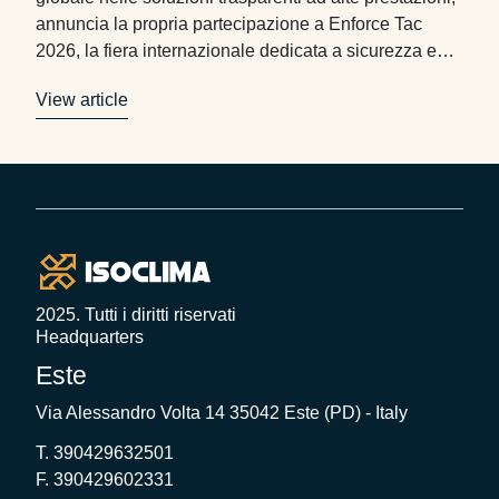
annuncia la propria partecipazione a Enforce Tac
2026, la fiera internazionale dedicata a sicurezza e
difesa, in programma dal 23 al 25 febbraio a
View article
Norimberga. Enforce Tac si conferma un punto di
riferimento per la comunità globale della difesa e …
Footer
2025. Tutti i diritti riservati
Headquarters
Este
Via Alessandro Volta 14 35042 Este (PD) - Italy
T. 390429632501
F. 390429602331