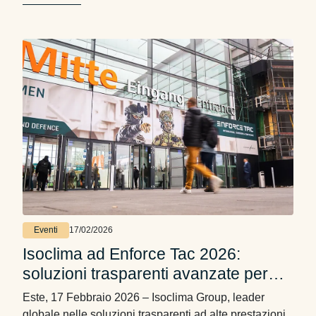
strategico per l’aeromobile Valo. Secondo l’accordo,
Isoclima progetterà e realizzerà l’intera suite di
trasparenze per il Valo. …
Eventi
17/02/2026
Isoclima ad Enforce Tac 2026:
soluzioni trasparenti avanzate per
Difesa e Sicurezza
Este, 17 Febbraio 2026 – Isoclima Group, leader
globale nelle soluzioni trasparenti ad alte prestazioni,