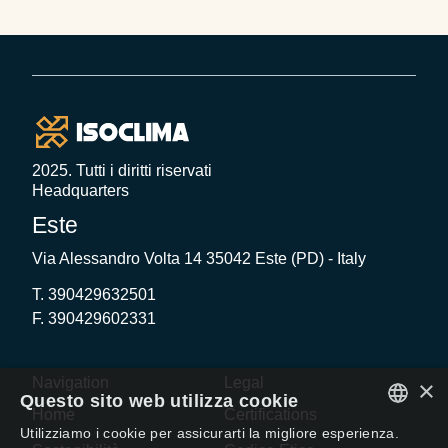
differenti per garantire protezione, trasparenza e
integrità strutturale. …
Footer
2025. Tutti i diritti riservati
Headquarters
Este
Via Alessandro Volta 14 35042 Este (PD) - Italy
T. 390429632501
F. 390429602331
Navigation
Legal
×
Questo sito web utilizza cookie
Home
Certifications
Utilizziamo i cookie per assicurarti la migliore esperienza.
ENGLISH