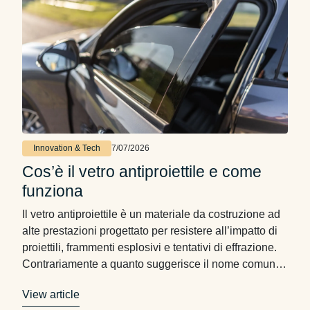
Innovation & Tech
7/07/2026
Cos’è il vetro antiproiettile e come
funziona
Il vetro antiproiettile è un materiale da costruzione ad
alte prestazioni progettato per resistere all’impatto di
proiettili, frammenti esplosivi e tentativi di effrazione.
Contrariamente a quanto suggerisce il nome comune,
non si tratta di un semplice vetro spesso, ma di un
View article
sistema composito stratificato che combina materiali