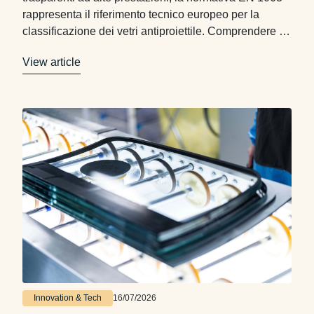
rappresenta il riferimento tecnico europeo per la
classificazione dei vetri antiproiettile. Comprendere il
significato delle sue classi è essenziale per
View article
selezionare la soluzione più adatta ad ogni contesto
applicativo, dagli edifici istituzionali ai veicoli blindati,
fino alle infrastrutture critiche. Cos’è …
Innovation & Tech
16/07/2026