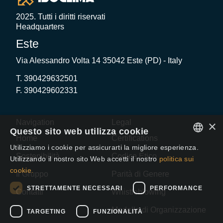
2025. Tutti i diritti riservati
Headquarters
Este
Via Alessandro Volta 14 35042 Este (PD) - Italy
T. 390429632501
F. 390429602331
Navigation
Legal
×
Questo sito web utilizza cookie
Home
Certifications
Utilizziamo i cookie per assicurarti la migliore esperienza.
ENGLISH
Sostenibilità
Codice Etico
Utilizzando il nostro sito Web accetti il ​​nostro
politica sui
cookie.
ITALIAN
Il Gruppo
Parità di Genere
SPANISH
STRETTAMENTE NECESSARI
PERFORMANCE
Contatti
Whistleblowing
Modello di Organizzazione
TARGETING
FUNZIONALITÀ