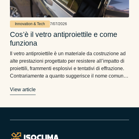
Innovation & Tech
7/07/2026
Cos’è il vetro antiproiettile e come
funziona
Il vetro antiproiettile è un materiale da costruzione ad
alte prestazioni progettato per resistere all’impatto di
proiettili, frammenti esplosivi e tentativi di effrazione.
Contrariamente a quanto suggerisce il nome comune,
non si tratta di un semplice vetro spesso, ma di un
View article
sistema composito stratificato che combina materiali
differenti per garantire protezione, trasparenza e
integrità strutturale. …
Footer