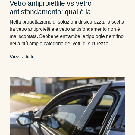
Vetro antiproiettile vs vetro
antisfondamento: qual è la
differenza?
Nella progettazione di soluzioni di sicurezza, la scelta
tra vetro antiproiettile e vetro antisfondamento non è
mai scontata. Sebbene entrambe le tipologie rientrino
nella più ampia categoria dei vetri di sicurezza,
rispondono a esigenze di protezione profondamente
View article
diverse. Comprendere le differenze tecniche e
normative che le distinguono è il primo passo per
individuare la soluzione …