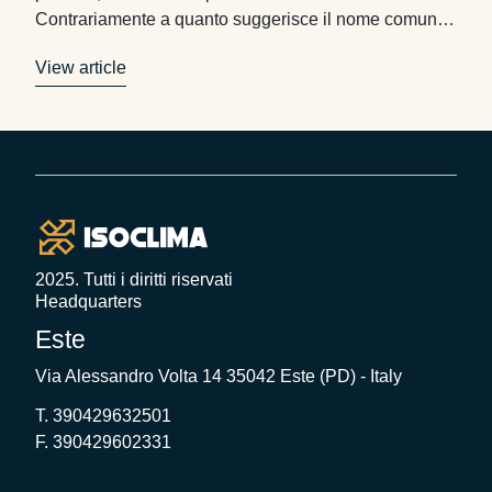
Contrariamente a quanto suggerisce il nome comune,
non si tratta di un semplice vetro spesso, ma di un
View article
sistema composito stratificato che combina materiali
differenti per garantire protezione, trasparenza e
integrità strutturale. …
Footer
2025. Tutti i diritti riservati
Headquarters
Este
Via Alessandro Volta 14 35042 Este (PD) - Italy
T. 390429632501
F. 390429602331