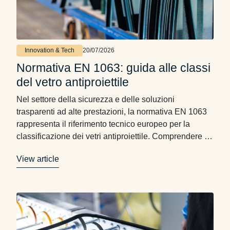
Innovation & Tech
20/07/2026
Normativa EN 1063: guida alle classi
del vetro antiproiettile
Nel settore della sicurezza e delle soluzioni
trasparenti ad alte prestazioni, la normativa EN 1063
rappresenta il riferimento tecnico europeo per la
classificazione dei vetri antiproiettile. Comprendere il
significato delle sue classi è essenziale per
View article
selezionare la soluzione più adatta ad ogni contesto
applicativo, dagli edifici istituzionali ai veicoli blindati,
fino alle infrastrutture critiche. Cos’è …