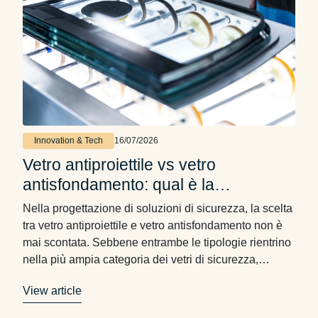
Innovation & Tech
16/07/2026
Vetro antiproiettile vs vetro
antisfondamento: qual è la
differenza?
Nella progettazione di soluzioni di sicurezza, la scelta
tra vetro antiproiettile e vetro antisfondamento non è
mai scontata. Sebbene entrambe le tipologie rientrino
nella più ampia categoria dei vetri di sicurezza,
rispondono a esigenze di protezione profondamente
View article
diverse. Comprendere le differenze tecniche e
normative che le distinguono è il primo passo per