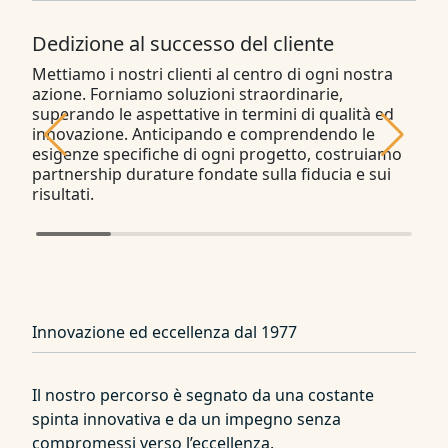
Dedizione al successo del cliente
Ecc
Mettiamo i nostri clienti al centro di ogni nostra
Siam
azione. Forniamo soluzioni straordinarie,
aspe
superando le aspettative in termini di qualità ed
inge
innovazione. Anticipando e comprendendo le
del 
esigenze specifiche di ogni progetto, costruiamo
cont
partnership durature fondate sulla fiducia e sui
nost
risultati.
risu
Innovazione ed eccellenza dal 1977
Il nostro percorso è segnato da una costante
spinta innovativa e da un impegno senza
compromessi verso l’eccellenza.