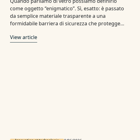
Quando parliamo di vetro possiamo definirlo
come oggetto “enigmatico”. Sì, esatto: è passato
da semplice materiale trasparente a una
formidabile barriera di sicurezza che protegge
cose e persone. Grazie a progressi tecnologici
View article
incredibili (che noi di Isoclima applichiamo
quotidianamente) oggi il vetro è disponibile in
varianti altamente resistenti che garantiscono un
livello superiore di protezione. …