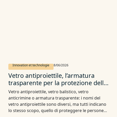
Innovation et technologie
8/06/2026
Vetro antiproiettile, l’armatura
trasparente per la protezione delle
persone
Vetro antiproiettile, vetro balistico, vetro
anticrimine o armatura trasparente: i nomi del
vetro antiproiettile sono diversi, ma tutti indicano
lo stesso scopo, quello di proteggere le persone
dagli attacchi di arma da fuoco. Dove c’è la