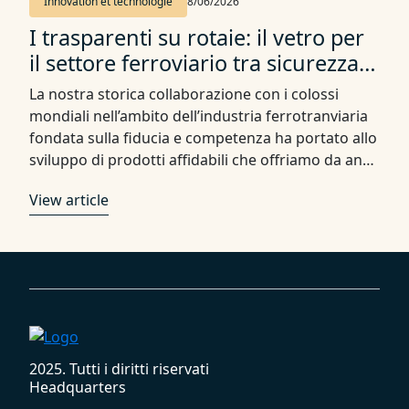
Innovation et technologie
8/06/2026
I trasparenti su rotaie: il vetro per
il settore ferroviario tra sicurezza,
innovazione e affidabilità
La nostra storica collaborazione con i colossi
mondiali nell’ambito dell’industria ferrotranviaria
fondata sulla fiducia e competenza ha portato allo
sviluppo di prodotti affidabili che offriamo da anni.
Grazie alla nostra esperienza i nostri clienti
View article
trovano nei nostri vetri durevoli e di alta qualità,
soluzioni essenziali per la sicurezza e l’affidabilità
dei loro treni. Questa fiducia …
Footer
2025. Tutti i diritti riservati
Headquarters