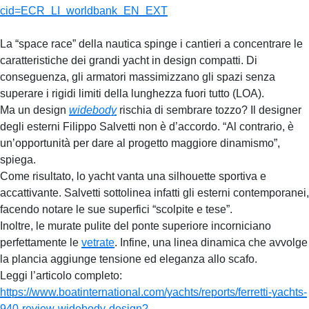
cid=ECR_LI_worldbank_EN_EXT
La “space race” della nautica spinge i cantieri a concentrare le
caratteristiche dei grandi yacht in design compatti. Di
conseguenza, gli armatori massimizzano gli spazi senza
superare i rigidi limiti della lunghezza fuori tutto (LOA).
Ma un design
widebody
rischia di sembrare tozzo? Il designer
degli esterni Filippo Salvetti non è d’accordo. “Al contrario, è
un’opportunità per dare al progetto maggiore dinamismo”,
spiega.
Come risultato, lo yacht vanta una silhouette sportiva e
accattivante. Salvetti sottolinea infatti gli esterni contemporanei,
facendo notare le sue superfici “scolpite e tese”.
Inoltre, le murate pulite del ponte superiore incorniciano
perfettamente le
vetrate
. Infine, una linea dinamica che avvolge
la plancia aggiunge tensione ed eleganza allo scafo.
Leggi l’articolo completo:
https://www.boatinternational.com/yachts/reports/ferretti-yachts-
940-review-widebody-design?