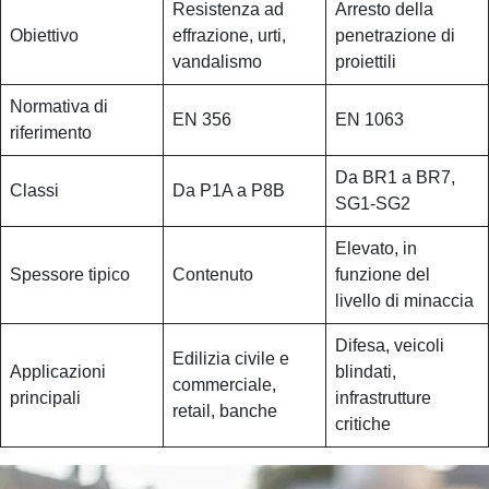
Resistenza ad
Arresto della
Obiettivo
effrazione, urti,
penetrazione di
vandalismo
proiettili
Normativa di
EN 356
EN 1063
riferimento
Da BR1 a BR7,
Classi
Da P1A a P8B
SG1-SG2
Elevato, in
Spessore tipico
Contenuto
funzione del
livello di minaccia
Difesa, veicoli
Edilizia civile e
Applicazioni
blindati,
commerciale,
principali
infrastrutture
retail, banche
critiche