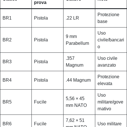
prova
Protezione
BR1
Pistola
.22 LR
base
Uso
9 mm
BR2
Pistola
civile/bancari
Parabellum
o
.357
Uso civile
BR3
Pistola
Magnum
avanzato
Protezione
BR4
Pistola
.44 Magnum
elevata
Uso
5,56 × 45
BR5
Fucile
militare/gove
mm NATO
rnativo
7,62 × 51
BR6
Fucile
Uso militare