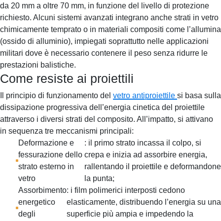
da 20 mm a oltre 70 mm, in funzione del livello di protezione
richiesto. Alcuni sistemi avanzati integrano anche strati in vetro
chimicamente temprato o in materiali compositi come l’allumina
(ossido di alluminio), impiegati soprattutto nelle applicazioni
militari dove è necessario contenere il peso senza ridurre le
prestazioni balistiche.
Come resiste ai proiettili
Il principio di funzionamento del
vetro antiproiettile
si basa sulla
dissipazione progressiva dell’energia cinetica del proiettile
attraverso i diversi strati del composito. All’impatto, si attivano
in sequenza tre meccanismi principali:
Deformazione e
: il primo strato incassa il colpo, si
fessurazione dello
crepa e inizia ad assorbire energia,
strato esterno in
rallentando il proiettile e deformandone
vetro
la punta;
Assorbimento
: i film polimerici interposti cedono
energetico
elasticamente, distribuendo l’energia su una
degli
superficie più ampia e impedendo la