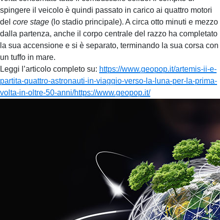
spingere il veicolo è quindi passato in carico ai quattro motori
del
core stage
(lo stadio principale). A circa otto minuti e mezzo
dalla partenza, anche il corpo centrale del razzo ha completato
la sua accensione e si è separato, terminando la sua corsa con
un tuffo in mare.
Leggi l’articolo completo su:
https://www.geopop.it/artemis-ii-e-
partita-quattro-astronauti-in-viaggio-verso-la-luna-per-la-prima-
volta-in-oltre-50-anni/
https://www.geopop.it/