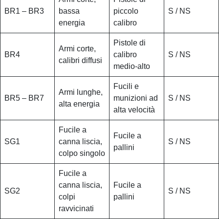
BR1 – BR3
bassa
piccolo
S / NS
energia
calibro
Pistole di
Armi corte,
BR4
calibro
S / NS
calibri diffusi
medio-alto
Fucili e
Armi lunghe,
BR5 – BR7
munizioni ad
S / NS
alta energia
alta velocità
Fucile a
Fucile a
SG1
canna liscia,
S / NS
pallini
colpo singolo
Fucile a
canna liscia,
Fucile a
SG2
S / NS
colpi
pallini
ravvicinati