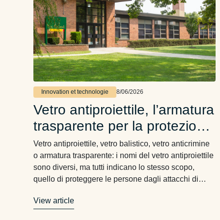
Innovation et technologie
8/06/2026
Vetro antiproiettile, l’armatura
trasparente per la protezione
delle persone
Vetro antiproiettile, vetro balistico, vetro anticrimine
o armatura trasparente: i nomi del vetro antiproiettile
sono diversi, ma tutti indicano lo stesso scopo,
quello di proteggere le persone dagli attacchi di
arma da fuoco. Dove c’è la necessità di proteggere
View article
qualcuno noi rispondiamo con un prodotto specifico:
è OmniArmor® , uno dei fiori all’occhiello della