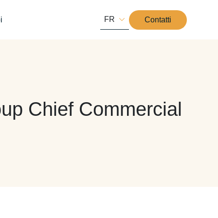
FR
i
Contatti
roup Chief Commercial